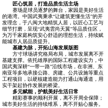
匠心筑居，打造品质生活主场
赛场是球员逐梦的舞台，家园是美好生活
的港湾。中国武夷秉承“让建筑更懂生活”的开
发理念，于八闽大地精筑人居，以匠心工艺与
细节打磨，呈现“武夷雲尚天翼”等品质住区，
为万千家庭构筑安心舒适的理想生活，持续赋
能城市人居品质提升。
基建为脉，开拓山海发展版图
方寸球场讲究格局布局，城市发展离不开
基建支撑。依托雄厚的国际工程建设实力，中
国武夷深耕“一带一路”沿线市场，在非洲、东
南亚等多地承接公路、房建、公共设施等重点
工程项目，以硬核建造能力打通山海通道，用
实干架起协作发展的桥梁。
多元赋能，护航美好生活日常
精彩赛事的顺利开展，离不开周全保障；
城市美好生活的持续维系，离不开贴心服务。