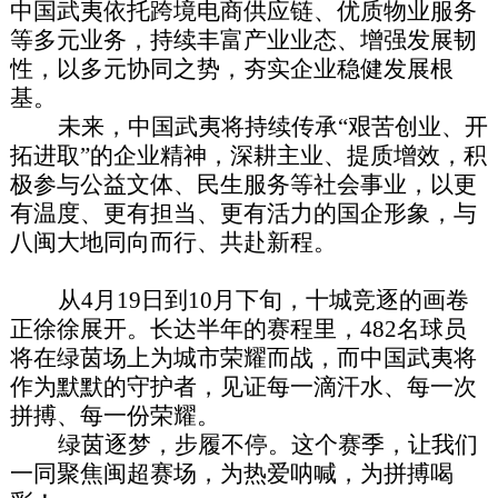
中国武夷依托跨境电商供应链、优质物业服务
等多元业务，持续丰富产业业态、增强发展韧
性，以多元协同之势，夯实企业稳健发展根
基。
未来，中国武夷将持续传承“艰苦创业、开
拓进取”的企业精神，深耕主业、提质增效，积
极参与公益文体、民生服务等社会事业，以更
有温度、更有担当、更有活力的国企形象，与
八闽大地同向而行、共赴新程。
从4月19日到10月下旬，十城竞逐的画卷
正徐徐展开。长达半年的赛程里，482名球员
将在绿茵场上为城市荣耀而战，而中国武夷将
作为默默的守护者，见证每一滴汗水、每一次
拼搏、每一份荣耀。
绿茵逐梦，步履不停。这个赛季，让我们
一同聚焦闽超赛场，为热爱呐喊，为拼搏喝