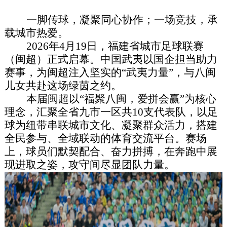
一脚传球，凝聚同心协作；一场竞技，承
载城市热爱。
2026年4月19日，福建省城市足球联赛
（闽超）正式启幕。中国武夷以国企担当助力
赛事，为闽超注入坚实的“武夷力量”，与八闽
儿女共赴这场绿茵之约。
本届闽超以“福聚八闽，爱拼会赢”为核心
理念，汇聚全省九市一区共10支代表队，以足
球为纽带串联城市文化、凝聚群众活力，搭建
全民参与、全域联动的体育交流平台。赛场
上，球员们默契配合、奋力拼搏，在奔跑中展
现进取之姿，攻守间尽显团队力量。