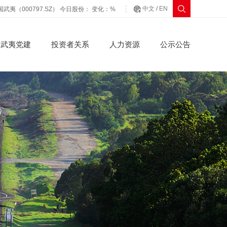
中文
/
EN
国武夷（000797.SZ） 今日股份：
变化：
%
武夷党建
投资者关系
人力资源
公示公告